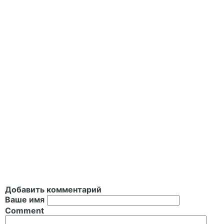
Добавить комментарий
Ваше имя
Comment