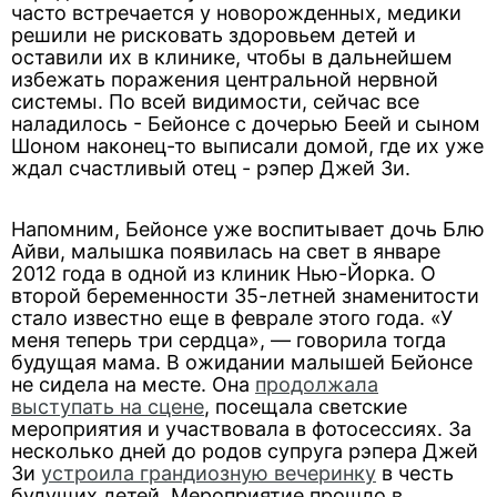
часто встречается у новорожденных, медики
решили не рисковать здоровьем детей и
оставили их в клинике, чтобы в дальнейшем
избежать поражения центральной нервной
системы. По всей видимости, сейчас все
наладилось - Бейонсе с дочерью Беей и сыном
Шоном наконец-то выписали домой, где их уже
ждал счастливый отец - рэпер Джей Зи.
Напомним, Бейонсе уже воспитывает дочь Блю
Айви, малышка появилась на свет в январе
2012 года в одной из клиник Нью-Йорка. О
второй беременности 35-летней знаменитости
стало известно еще в феврале этого года. «У
меня теперь три сердца», — говорила тогда
будущая мама. В ожидании малышей Бейонсе
не сидела на месте. Она
продолжала
выступать на сцене
, посещала светские
мероприятия и участвовала в фотосессиях. За
несколько дней до родов супруга рэпера Джей
Зи
устроила грандиозную вечеринку
в честь
будущих детей. Мероприятие прошло в