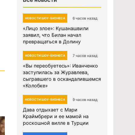
6 часов назад
НОВОСТИ ШОУ-БИЗНЕСА
«Лицо злое»: Кушанашвили
заявил, что Билан начал
превращаться в Долину
7 часов назад
НОВОСТИ ШОУ-БИЗНЕСА
«Вы переобуетесь»: Иванченко
заступилась за Журавлева,
сыгравшего в оскандалившемся
«Колобке»
9 часов назад
НОВОСТИ ШОУ-БИЗНЕСА
Дава отдыхает с Мари
Краймбрери и ее мамой на
роскошной вилле в Турции