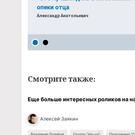
Смотрите также:
Еще больше интересных роликов на 
Алексей
Заякин
Владимир Политов
Группа "На-на"
Программа "С