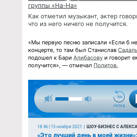
группы «На-На»
Как отметил музыкант, актер гово
что из него ничего не получится.
«Мы первую песню записали «Если б не 
концерте, то там был Станислав
Садал
подошел к Бари
Алибасову
и говорит ем
получится», — отмечал
Политов.