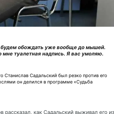
те будем обождать уже вообще до мышей.
о мне туалетная надпись. Я вас умоляю.
о Станислав Садальский был резко против его
ыслями он делился в программе «Судьба
в рассказал, как Садальский выживал его и