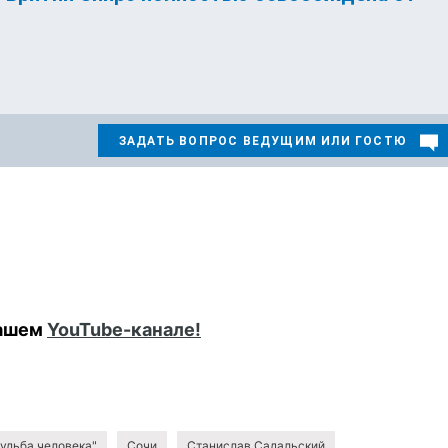
нашем
YouTube-канале!
удьба человека"
Сочи
Станислав Садальский