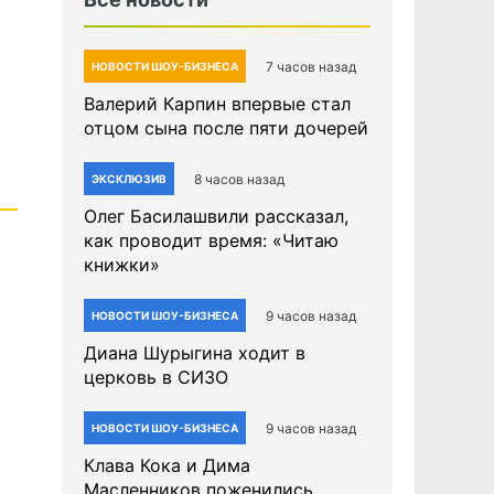
7 часов назад
НОВОСТИ ШОУ-БИЗНЕСА
Валерий Карпин впервые стал
отцом сына после пяти дочерей
8 часов назад
ЭКСКЛЮЗИВ
Олег Басилашвили рассказал,
как проводит время: «Читаю
книжки»
9 часов назад
НОВОСТИ ШОУ-БИЗНЕСА
Диана Шурыгина ходит в
церковь в СИЗО
9 часов назад
НОВОСТИ ШОУ-БИЗНЕСА
Клава Кока и Дима
Масленников поженились