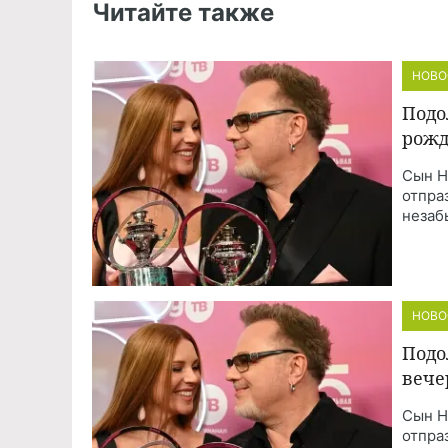
Читайте также
НОВО
Подо
рожд
Сын Н
отпра
незаб
НОВО
Подо
вече
Сын Н
отпра