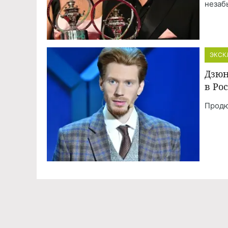
незаб
ЭКСК
Дзюн
в Ро
Продю