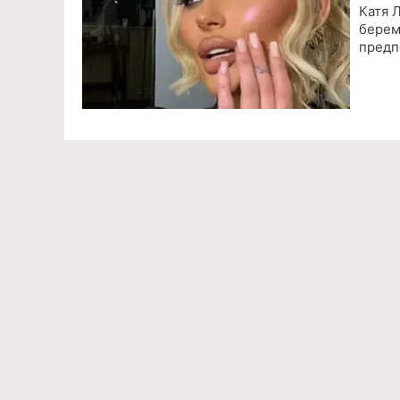
Катя 
берем
предп
Команда проекта