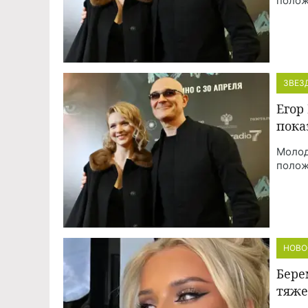
полож
ЗВЕЗ
Егор
пока
Молод
полож
НОВО
Бере
тяже