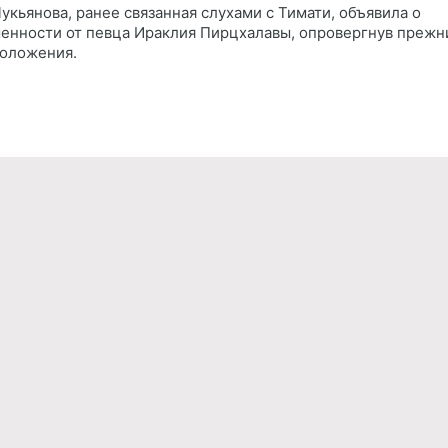
Лукьянова, ранее связанная слухами с Тимати, объявила о
енности от певца Ираклия Пирцхалавы, опровергнув прежн
оложения.
Реклама
Правила обработки персональных дан