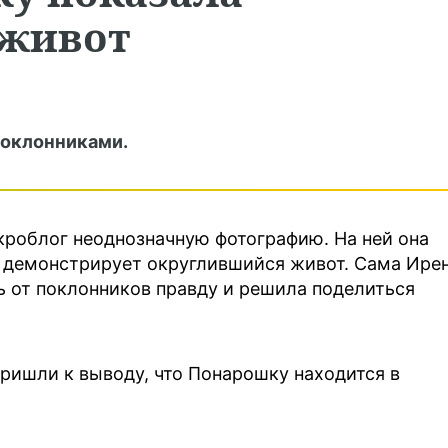
 живот
поклонниками.
роблог неоднозначную фотографию. На ней она
и демонстрирует округлившийся живот. Сама Ире
ь от поклонников правду и решила поделиться
пришли к выводу, что Понарошку находится в