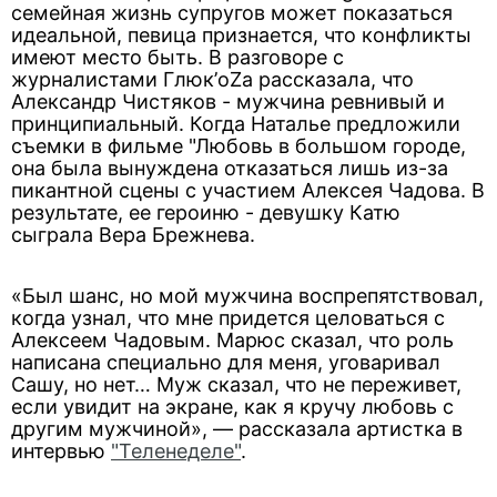
семейная жизнь супругов может показаться
идеальной, певица признается, что конфликты
имеют место быть. В разговоре с
журналистами Глюк’oZa рассказала, что
Александр Чистяков - мужчина ревнивый и
принципиальный. Когда Наталье предложили
съемки в фильме "Любовь в большом городе,
она была вынуждена отказаться лишь из-за
пикантной сцены с участием Алексея Чадова. В
результате, ее героиню - девушку Катю
сыграла Вера Брежнева.
«Был шанс, но мой мужчина воспрепятствовал,
когда узнал, что мне придется целоваться с
Алексеем Чадовым. Марюс сказал, что роль
написана специально для меня, уговаривал
Сашу, но нет… Муж сказал, что не переживет,
если увидит на экране, как я кручу любовь с
другим мужчиной», — рассказала артистка в
интервью
"Теленеделе"
.