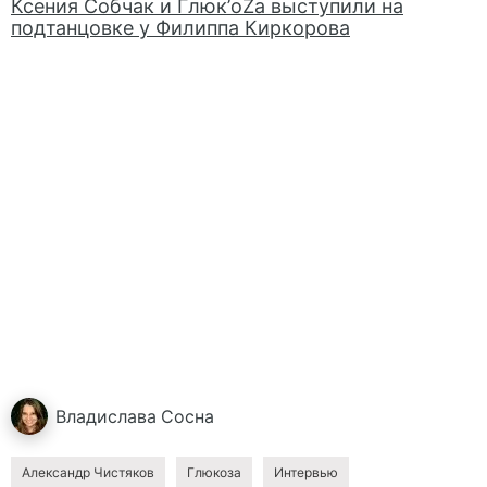
Ксения Собчак и Глюк’oZa выступили на
подтанцовке у Филиппа Киркорова
Владислава
Сосна
Александр Чистяков
Глюкоза
Интервью