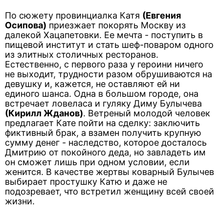
По сюжету провинциалка Катя
(Евгения
Осипова)
приезжает покорять Москву из
далекой Хацапетовки. Ее мечта - поступить в
пищевой институт и стать шеф-поваром одного
из элитных столичных ресторанов.
Естественно, с первого раза у героини ничего
не выходит, трудности разом обрушиваются на
девушку и, кажется, не оставляют ей ни
единого шанса. Одна в большом городе, она
встречает ловеласа и гуляку Диму Булычева
(Кирилл Жданов)
. Ветреный молодой человек
предлагает Кате пойти на сделку: заключить
фиктивный брак, а взамен получить крупную
сумму денег - наследство, которое досталось
Дмитрию от покойного деда, но завладеть им
он сможет лишь при одном условии, если
женится. В качестве жертвы коварный Булычев
выбирает простушку Катю и даже не
подозревает, что встретил женщину всей своей
жизни.