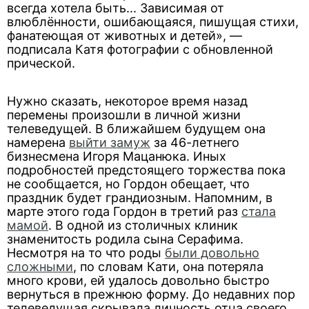
всегда хотела быть... Зависимая от
влюблённости, ошибающаяся, пишущая стихи,
фанатеющая от животных и детей», —
подписала Катя фотографии с обновленной
прической.
Нужно сказать, некоторое время назад
перемены произошли в личной жизни
телеведущей. В ближайшем будущем она
намерена
выйти замуж
за 46-летнего
бизнесмена Игоря Мацанюка. Иных
подробностей предстоящего торжества пока
не сообщается, но Гордон обещает, что
праздник будет грандиозным. Напомним, в
марте этого года Гордон в третий раз
стала
мамой
. В одной из столичных клиник
знаменитость родила сына Серафима.
Несмотря на то что роды
были довольно
сложными
, по словам Кати, она потеряла
много крови, ей удалось довольно быстро
вернуться в прежнюю форму. До недавних пор
телеведущая скрывала личность отца своего