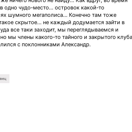
же ничего нового не найду... Как вдруг, во время
в одно чудо-место... островок какой-то
ях шумного мегаполиса... Конечно там тоже
 такое скрытое... не каждый додумается зайти в
туда все таки заходит, мы переглядываемся и
сно мы члены какого-то тайного и закрытого клуба
делился с поклонниками Александр.
вец