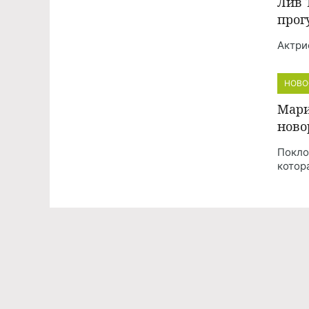
Лив 
прог
Актри
НОВО
Мари
ново
Покло
котор
Команда проекта