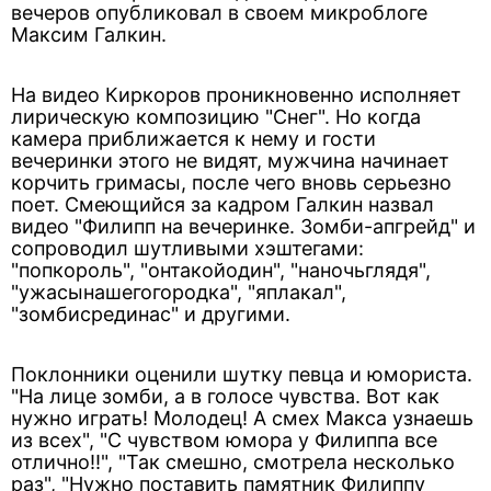
вечеров опубликовал в своем микроблоге
Максим Галкин.
На видео Киркоров проникновенно исполняет
лирическую композицию "Снег". Но когда
камера приближается к нему и гости
вечеринки этого не видят, мужчина начинает
корчить гримасы, после чего вновь серьезно
поет. Смеющийся за кадром Галкин назвал
видео "Филипп на вечеринке. Зомби-апгрейд" и
сопроводил шутливыми хэштегами:
"попкороль", "онтакойодин", "наночьглядя",
"ужасынашегогородка", "яплакал",
"зомбисрединас" и другими.
Поклонники оценили шутку певца и юмориста.
"На лице зомби, а в голосе чувства. Вот как
нужно играть! Молодец! А смех Макса узнаешь
из всех", "С чувством юмора у Филиппа все
отлично!!", "Так смешно, смотрела несколько
раз", "Нужно поставить памятник Филиппу