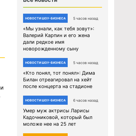
5 часов назад
НОВОСТИ ШОУ-БИЗНЕСА
«Мы узнали, как тебя зовут»:
Валерий Карпин и его жена
дали редкое имя
новорожденному сыну
5 часов назад
НОВОСТИ ШОУ-БИЗНЕСА
«Кто понял, тот понял»: Дима
Билан отреагировал на хейт
после концерта на стадионе
ли
,
6 часов назад
НОВОСТИ ШОУ-БИЗНЕСА
Умер муж актрисы Ларисы
Кадочниковой, который был
моложе нее на 25 лет