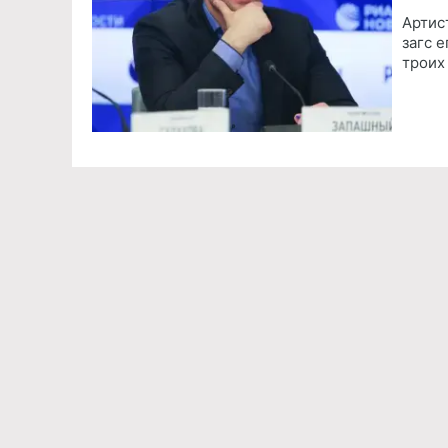
Артис
загс 
троих
Команда проекта