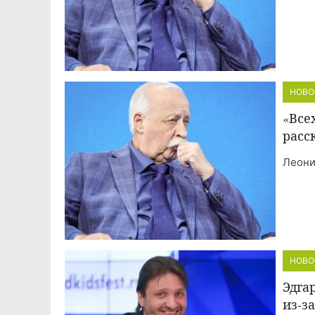
НОВО
«Все
расс
Леони
НОВО
Эдга
из-з