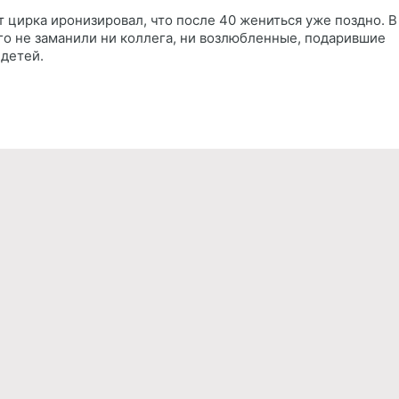
т цирка иронизировал, что после 40 жениться уже поздно. В
его не заманили ни коллега, ни возлюбленные, подарившие
 детей.
Реклама
Правила обработки персональных дан