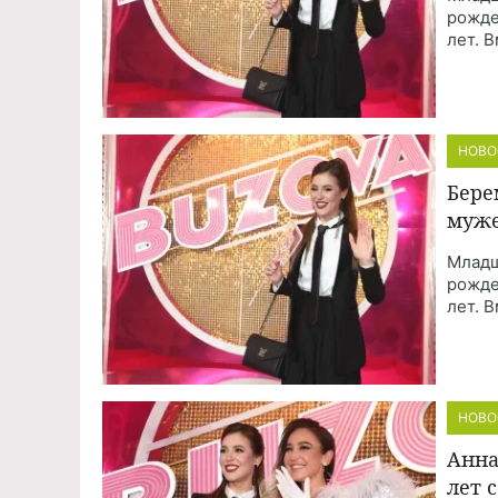
рожде
лет. 
НОВО
Бере
муже
Младш
рожде
лет. 
НОВО
Анна
лет 