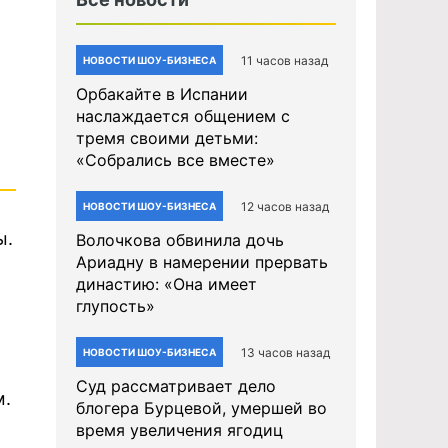
11 часов назад
НОВОСТИ ШОУ-БИЗНЕСА
Орбакайте в Испании
наслаждается общением с
тремя своими детьми:
«Собрались все вместе»
12 часов назад
НОВОСТИ ШОУ-БИЗНЕСА
ы.
Волочкова обвинила дочь
Ариадну в намерении прервать
династию: «Она имеет
и
глупость»
13 часов назад
НОВОСТИ ШОУ-БИЗНЕСА
Суд рассматривает дело
м.
блогера Бурцевой, умершей во
время увеличения ягодиц