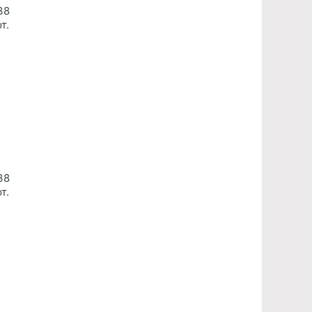
38
т.
38
т.