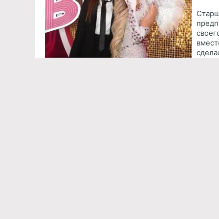
Старш
предп
своег
вмест
сдела
Команда проекта