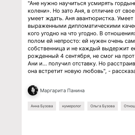
"Ане нужно научиться усмирять гордыню
колени». Но зато Аня, в отличие от сво
умеет ждать. Аня авантюристка. Умеет 
выраженными дипломатическими качест
кого угодно на что угодно. В отношен
полом ей непросто: ей нужен очень са
собственница и не каждый выдержит ее
рожденный 4 сентября, не смог на про
Ани и… получил отставку. Но расстраив
она встретит новую любовь", - рассказ
Маргарита
Панина
Анна Бузова
нумеролог
Ольга Бузова
Отно