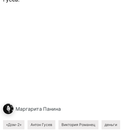
Маргарита
Панина
«Дом-2»
Антон Гусев
Виктория Романец
деньги