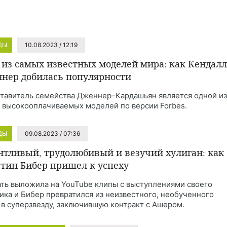
ДЫ
10.08.2023 / 12:19
 из самых известных моделей мира: как Кендалл
нер добилась популярности
тавитель семейства Дженнер–Кардашьян является одной из
 высокооплачиваемых моделей по версии Forbes.
ДЫ
09.08.2023 / 07:36
нтливый, трудолюбивый и везучий хулиган: как
тин Бибер пришел к успеху
ать выложила на YouTube клипы с выступлениями своего
ика и Бибер превратился из неизвестного, необученного
 в суперзвезду, заключившую контракт с Ашером.