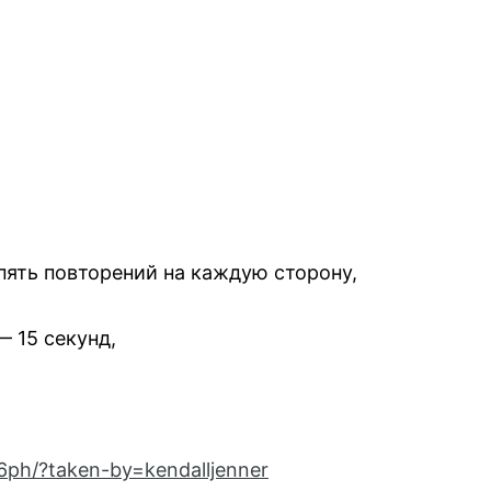
пять повторений на каждую сторону,
— 15 секунд,
ph/?taken-by=kendalljenner