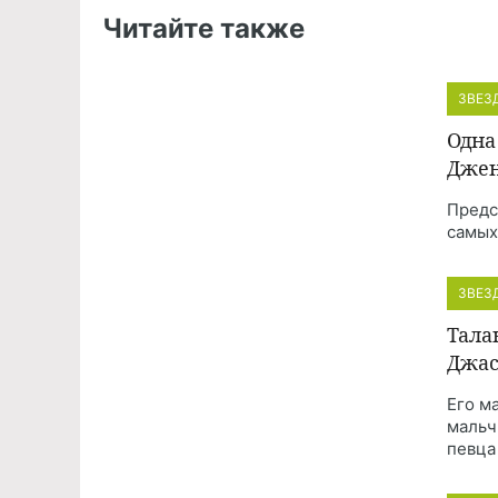
Читайте также
ЗВЕЗ
Одна
Джен
Предс
самых
ЗВЕЗ
Тала
Джас
Его м
мальч
певца