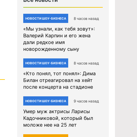
8 часов назад
НОВОСТИ ШОУ-БИЗНЕСА
«Мы узнали, как тебя зовут»:
Валерий Карпин и его жена
дали редкое имя
новорожденному сыну
8 часов назад
НОВОСТИ ШОУ-БИЗНЕСА
«Кто понял, тот понял»: Дима
Билан отреагировал на хейт
после концерта на стадионе
9 часов назад
НОВОСТИ ШОУ-БИЗНЕСА
Умер муж актрисы Ларисы
Кадочниковой, который был
моложе нее на 25 лет