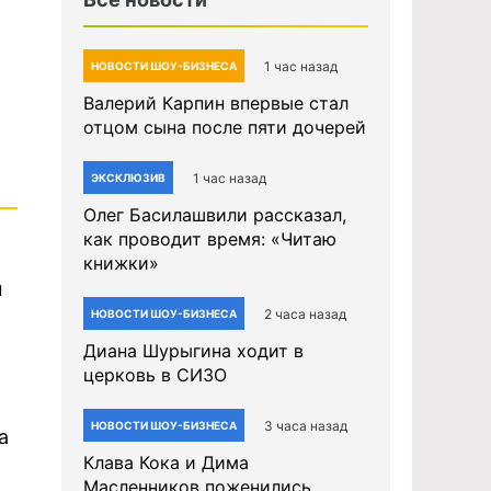
1 час назад
НОВОСТИ ШОУ-БИЗНЕСА
Валерий Карпин впервые стал
отцом сына после пяти дочерей
1 час назад
ЭКСКЛЮЗИВ
Олег Басилашвили рассказал,
как проводит время: «Читаю
книжки»
ы
2 часа назад
НОВОСТИ ШОУ-БИЗНЕСА
Диана Шурыгина ходит в
церковь в СИЗО
3 часа назад
НОВОСТИ ШОУ-БИЗНЕСА
а
Клава Кока и Дима
Масленников поженились