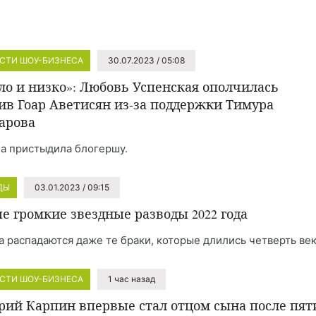
СТИ ШОУ-БИЗНЕСА
30.07.2023 / 05:08
ло и низко»: Любовь Успенская ополчилась
ив Гоар Аветисян из-за поддержки Тимура
арова
а пристыдила блогершу.
ДЫ
03.01.2023 / 09:15
е громкие звездные разводы 2022 года
а распадаются даже те браки, которые длились четверть век
СТИ ШОУ-БИЗНЕСА
1 час назад
рий Карпин впервые стал отцом сына после пят