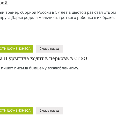
рей
ый тренер сборной России в 57 лет в шестой раз стал отцом
упруга Дарья родила мальчика, третьего ребенка в их браке.
СТИ ШОУ-БИЗНЕСА
2 часа назад
а Шурыгина ходит в церковь в СИЗО
 пишет письма бывшему возлюбленному.
СТИ ШОУ-БИЗНЕСА
2 часа назад