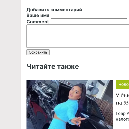
Добавить комментарий
Ваше имя
Comment
Читайте также
НОВО
У бь
на 5
Гоар 
налог