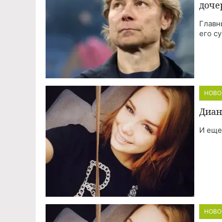
доче
Главн
его с
НОВО
Диан
И еще
НОВО