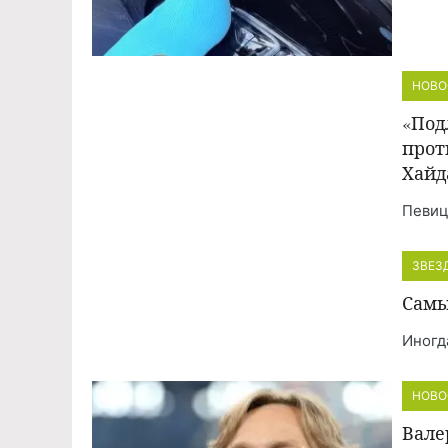
НОВО
«Под
прот
Хайд
Певиц
ЗВЕЗ
Самы
Иногд
НОВО
Вале