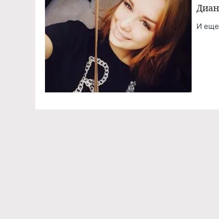
Диан
И еще
Команда проекта