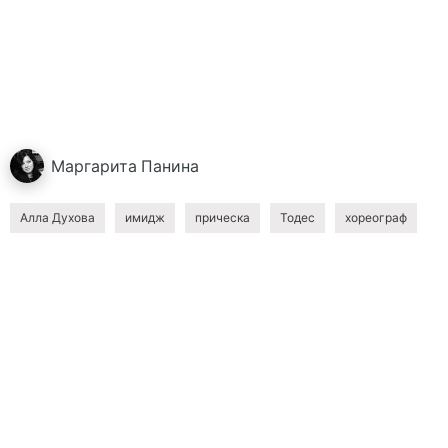
Маргарита
Панина
Алла Духова
имидж
прическа
Тодес
хореограф