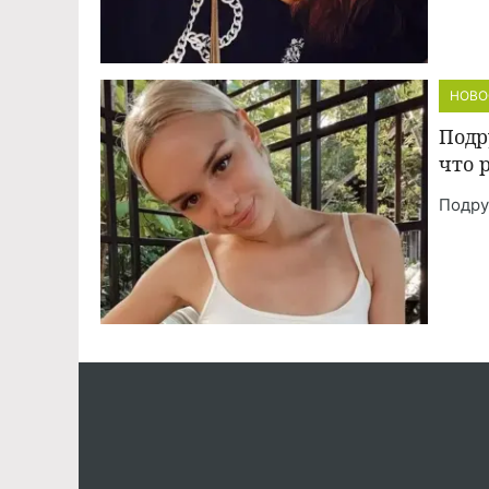
НОВО
Подр
что 
Подру