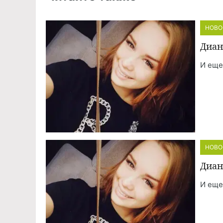
НОВО
Диан
И еще
НОВО
Диан
И еще