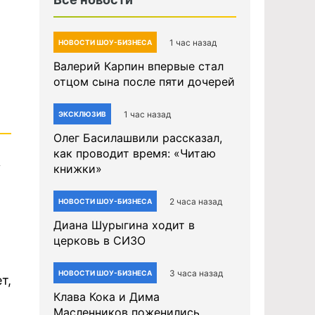
1 час назад
НОВОСТИ ШОУ-БИЗНЕСА
Валерий Карпин впервые стал
отцом сына после пяти дочерей
1 час назад
ЭКСКЛЮЗИВ
Олег Басилашвили рассказал,
как проводит время: «Читаю
у
книжки»
2 часа назад
НОВОСТИ ШОУ-БИЗНЕСА
Диана Шурыгина ходит в
церковь в СИЗО
3 часа назад
НОВОСТИ ШОУ-БИЗНЕСА
т,
Клава Кока и Дима
Масленников поженились