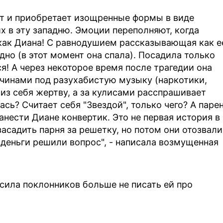
ет и приобретает изощренные формы в виде
х в эту западню. Эмоции переполняют, когда
как Диана! С равнодушием рассказывающая как е
дно (в этот момент она спала). Посадила только
я! А через некоторое время после трагедии она
чинами под разухабистую музыку (наркотики,
 из себя жертву, а за кулисами расспрашивает
ась? Считает себя "Звездой", только чего? А паре
занести Диане конвертик. Это не первая история в
засадить парня за решетку, но потом они отозвали
 деньги решили вопрос", - написала возмущенная
сила поклонников больше не писать ей про