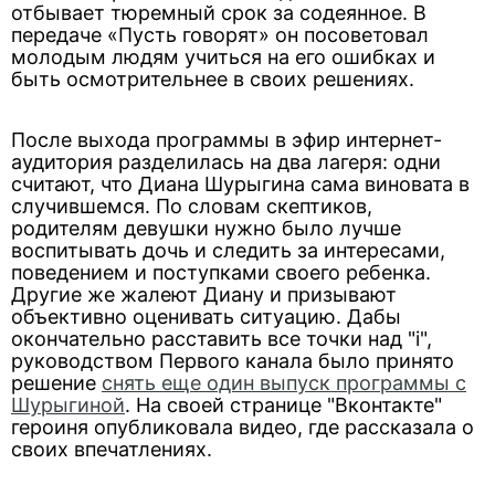
отбывает тюремный срок за содеянное. В
передаче «Пусть говорят» он посоветовал
молодым людям учиться на его ошибках и
быть осмотрительнее в своих решениях.
После выхода программы в эфир интернет-
аудитория разделилась на два лагеря: одни
считают, что Диана Шурыгина сама виновата в
случившемся. По словам скептиков,
родителям девушки нужно было лучше
воспитывать дочь и следить за интересами,
поведением и поступками своего ребенка.
Другие же жалеют Диану и призывают
объективно оценивать ситуацию. Дабы
окончательно расставить все точки над "i",
руководством Первого канала было принято
решение
снять еще один выпуск программы с
Шурыгиной
. На своей странице "Вконтакте"
героиня опубликовала видео, где рассказала о
своих впечатлениях.