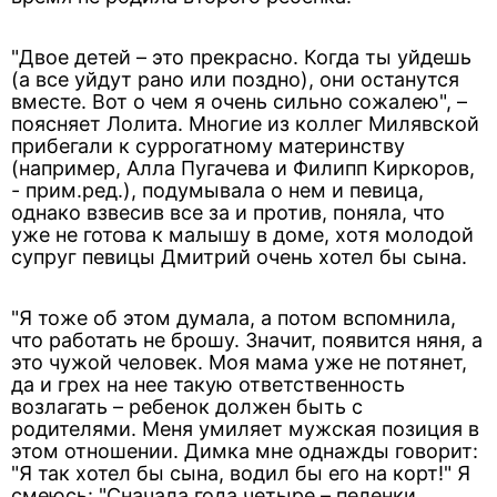
"Двое детей – это прекрасно. Когда ты уйдешь
(а все уйдут рано или поздно), они останутся
вместе. Вот о чем я очень сильно сожалею", –
поясняет Лолита. Многие из коллег Милявской
прибегали к суррогатному материнству
(например, Алла Пугачева и Филипп Киркоров,
- прим.ред.), подумывала о нем и певица,
однако взвесив все за и против, поняла, что
уже не готова к малышу в доме, хотя молодой
супруг певицы Дмитрий очень хотел бы сына.
"Я тоже об этом думала, а потом вспомнила,
что работать не брошу. Значит, появится няня, а
это чужой человек. Моя мама уже не потянет,
да и грех на нее такую ответственность
возлагать – ребенок должен быть с
родителями. Меня умиляет мужская позиция в
этом отношении. Димка мне однажды говорит:
"Я так хотел бы сына, водил бы его на корт!" Я
смеюсь: "Сначала года четыре – пеленки,