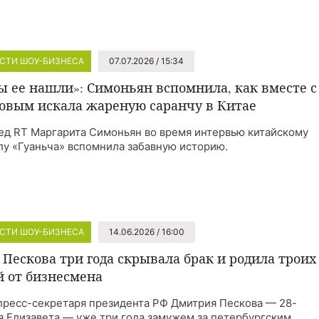
СТИ ШОУ-БИЗНЕСА
07.07.2026 / 15:34
ы ее нашли»: Симоньян вспомнила, как вместе с
овым искала жареную саранчу в Китае
ед RT Маргарита Симоньян во время интервью китайскому
лу «Гуаньча» вспомнила забавную историю.
СТИ ШОУ-БИЗНЕСА
14.06.2026 / 16:00
 Пескова три года скрывала брак и родила троих
й от бизнесмена
пресс-секретаря президента РФ Дмитрия Пескова — 28-
я Елизавета — уже три года замужем за петербургским