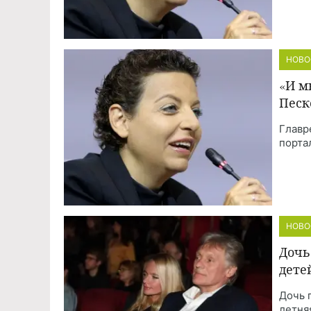
НОВО
«И м
Песк
Главр
порта
НОВО
Дочь
дете
Дочь 
летня