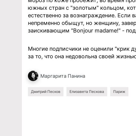
мороз по коже пробежит; во время про
южных стран с "золотым" кольцом, кото
естественно за вознаграждение. Если в
непременно обыщут, но женщину, завер
заискивающим "Bonjour madame!" - под
Многие подписчики не оценили "крик д
за то, что она недовольна своей жизнью
Маргарита
Панина
Дмитрий Песков
Елизавета Пескова
Париж