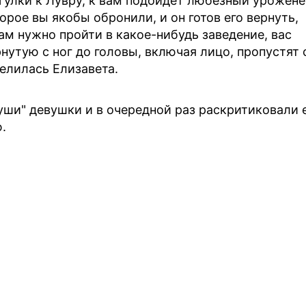
гулки к Лувру, к вам подойдет любезный урожен
рое вы якобы обронили, и он готов его вернуть,
ам нужно пройти в какое-нибудь заведение, вас
нутую с ног до головы, включая лицо, пропустят 
елилась Елизавета.
уши" девушки и в очередной раз раскритиковали 
.