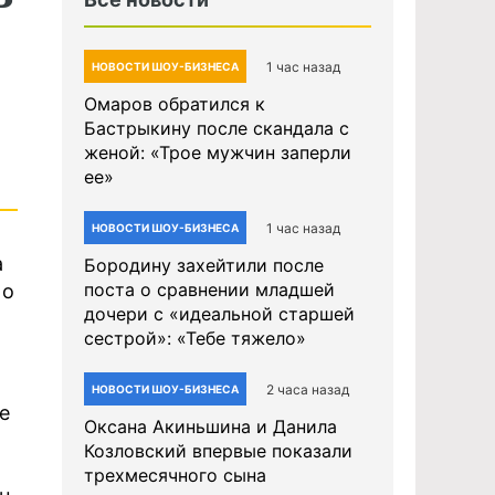
1 час назад
НОВОСТИ ШОУ-БИЗНЕСА
Омаров обратился к
Бастрыкину после скандала с
женой: «Трое мужчин заперли
ее»
1 час назад
НОВОСТИ ШОУ-БИЗНЕСА
а
Бородину захейтили после
поста о сравнении младшей
 о
дочери с «идеальной старшей
сестрой»: «Тебе тяжело»
2 часа назад
НОВОСТИ ШОУ-БИЗНЕСА
е
Оксана Акиньшина и Данила
Козловский впервые показали
трехмесячного сына