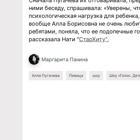
Сначала Пугачева их отговаривала, пре
ними беседу, спрашивала: «Уверены, чт
психологическая нагрузка для ребенка,
вообще Алла Борисовна не очень люби
ребятами, поняла, что ее подопечные го
рассказала Нати "
СтарХиту".
Маргарита
Панина
Алла Пугачева
Певица
шоу
Шоу «Голос. Дет