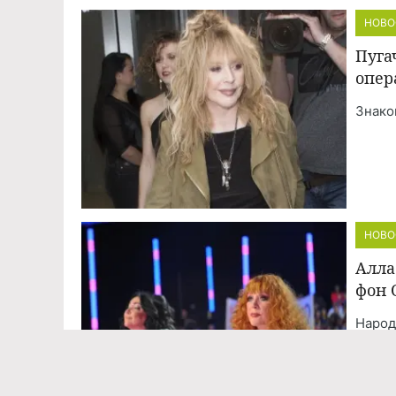
НОВО
Пуга
опер
Знако
НОВО
Алла
фон 
Народ
«Баро