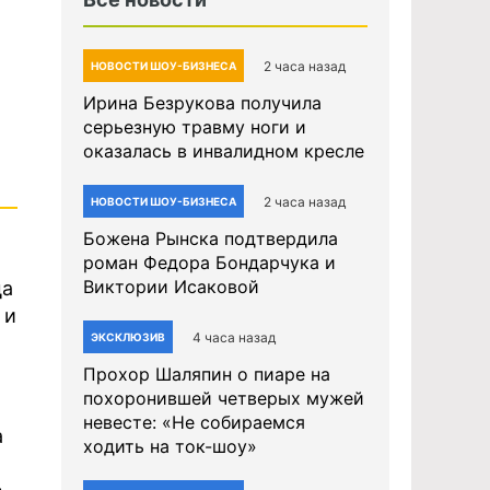
2 часа назад
НОВОСТИ ШОУ-БИЗНЕСА
Ирина Безрукова получила
серьезную травму ноги и
оказалась в инвалидном кресле
2 часа назад
НОВОСТИ ШОУ-БИЗНЕСА
Божена Рынска подтвердила
роман Федора Бондарчука и
Виктории Исаковой
ца
 и
4 часа назад
ЭКСКЛЮЗИВ
Прохор Шаляпин о пиаре на
похоронившей четверых мужей
невесте: «Не собираемся
а
ходить на ток-шоу»