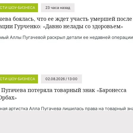
СТИ ШОУ-БИЗНЕСА
23 часа назад
чева боялась, что ее ждет участь умершей после
ации Гурченко: «Давно нелады со здоровьем»
мый Аллы Пугачевой раскрыл детали ее недавней операции
СТИ ШОУ-БИЗНЕСА
02.08.2026 / 13:00
 Пугачева потеряла товарный знак «Баронесса
Орбах»
ная артистка Алла Пугачева лишилась права на товарный зн
несса фон Орбах», которым владела почти 30 лет.