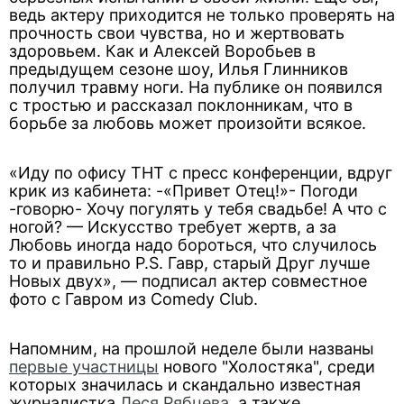
ведь актеру приходится не только проверять на
прочность свои чувства, но и жертвовать
здоровьем. Как и Алексей Воробьев в
предыдущем сезоне шоу, Илья Глинников
получил травму ноги. На публике он появился
с тростью и рассказал поклонникам, что в
борьбе за любовь может произойти всякое.
«Иду по офису ТНТ с пресс конференции, вдруг
крик из кабинета: -«Привет Отец!»- Погоди
-говорю- Хочу погулять у тебя свадьбе! А что с
ногой? — Искусство требует жертв, а за
Любовь иногда надо бороться, что случилось
то и правильно P.S. Гавр, старый Друг лучше
Новых двух», — подписал актер совместное
фото с Гавром из Comedy Club.
Напомним, на прошлой неделе были названы
первые участницы
нового "Холостяка", среди
которых значилась и скандально известная
журналистка
Леся Рябцева
, а также