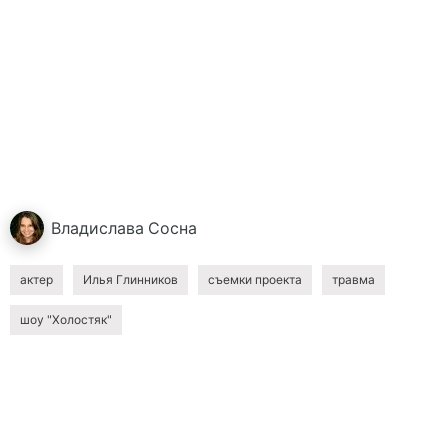
Владислава
Сосна
актер
Илья Глинников
съемки проекта
травма
шоу "Холостяк"