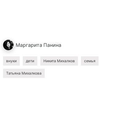
Маргарита
Панина
внуки
дети
Никита Михалков
семья
Татьяна Михалкова