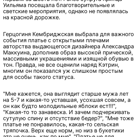
Уильяма посещала благотворительные и
светские мероприятия, однако не появлялась
на красной дорожке.
Герцогиня Кембриджская выбрала для важного
события платье с открытыми плечами
авторства выдающегося дизайнера Александра
Маккуина, дополнив образ высокой прической,
массивными украшениями и изящной обувью в
тон. Правда, не все оценили наряд Кэтрин,
многим он показался уж слишком простым
для особы такого статуса.
"Мне кажется, она выглядит старше мужа лет
на 5-7 и какая-то уставшая, усохшая совсем, а
он как будто молодильные яблоки ест!!!",
"Какая-то то занавеска. И зачем подчеркивать
сутулую спину и отсутствие бедер?", "Мне тоже
платье не понравилось, какая-то сельская
тряпочка. Верх еще норм, но низ в букетики
это не очень, как по мне", "Платье не для