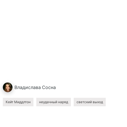
Владислава
Сосна
Кейт Миддлтон
неудачный наряд
светский выход