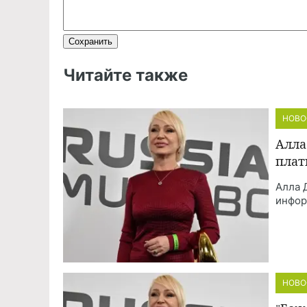
Читайте также
НОВО
Алла
плат
Алла 
инфор
НОВО