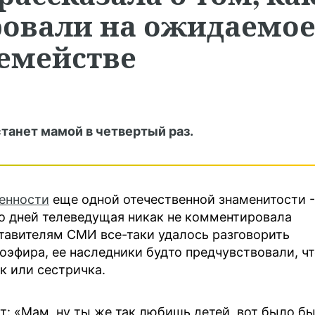
ровали на ожидаемо
семействе
анет мамой в четвертый раз.
енности
еще одной отечественной знаменитости -
о дней телеведущая никак не комментировала
ставителям СМИ все-таки удалось разговорить
эфира, ее наследники будто предчувствовали, ч
к или сестричка.
ит: «Мам, ну ты же так любишь детей, вот было б