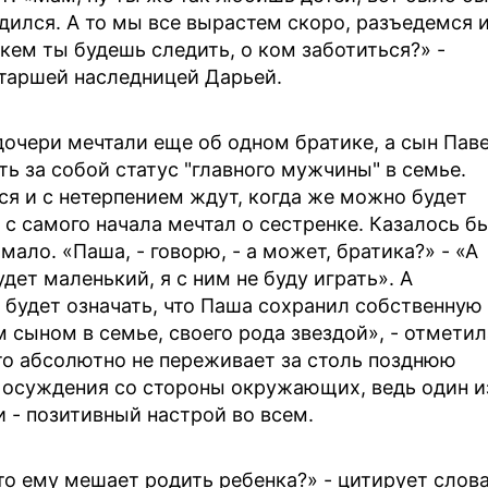
дился. А то мы все вырастем скоро, разъедемся 
 кем ты будешь следить, о ком заботиться?» -
старшей наследницей Дарьей.
дочери мечтали еще об одном братике, а сын Пав
ть за собой статус "главного мужчины" в семье.
ся и с нетерпением ждут, когда же можно будет
с самого начала мечтал о сестренке. Казалось бы
 мало. «Паша, - говорю, - а может, братика?» - «А
удет маленький, я с ним не буду играть». А
 будет означать, что Паша сохранил собственную
 сыном в семье, своего рода звездой», - отметил
то абсолютно не переживает за столь позднюю
е осуждения со стороны окружающих, ведь один и
 - позитивный настрой во всем.
то ему мешает родить ребенка?» - цитирует слов