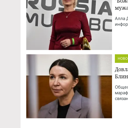
"Бож
мужа
Алла 
инфор
НОВО
Довл
Блин
Общес
мараф
связа