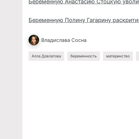
Беременную Анастасию Стоцкую уволи
Беременную Полину Гагарину раскрити
Владислава
Сосна
Алла Довлатова
беременность
материнство