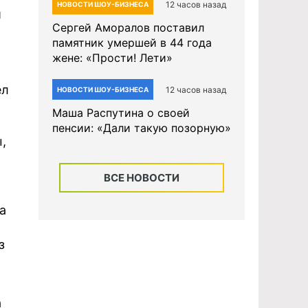
12 часов назад
НОВОСТИ ШОУ-БИЗНЕСА
и
Сергей Аморалов поставил
памятник умершей в 44 года
жене: «Прости! Лети»
ел
12 часов назад
НОВОСТИ ШОУ-БИЗНЕСА
Маша Распутина о своей
пенсии: «Дали такую позорную»
,
ВСЕ НОВОСТИ
а
з
а