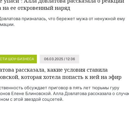
е упаси": Алла Довлатова рассказала о реакции
 на ее откровенный наряд
Довлатова призналась, что бережет мужа от ненужной ему
мации.
СТИ ШОУ-БИЗНЕСА
06.03.2025 / 12:36
атова рассказала, какие условия ставила
овской, которая хотела попасть к ней на эфир
твенность обсуждает приговор в пять лет тюрьмы гуру
онов Елене Блиновской. Алла Довлатова рассказала о случа
нном с этой звездой соцсетей.