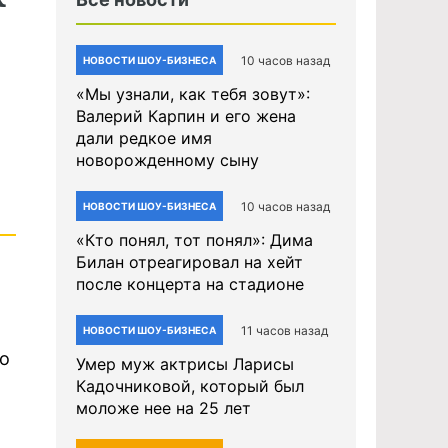
е
10 часов назад
НОВОСТИ ШОУ-БИЗНЕСА
«Мы узнали, как тебя зовут»:
Валерий Карпин и его жена
дали редкое имя
новорожденному сыну
10 часов назад
НОВОСТИ ШОУ-БИЗНЕСА
«Кто понял, тот понял»: Дима
Билан отреагировал на хейт
после концерта на стадионе
11 часов назад
НОВОСТИ ШОУ-БИЗНЕСА
то
Умер муж актрисы Ларисы
Кадочниковой, который был
моложе нее на 25 лет
ы