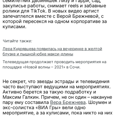
семилетних двойняшек Лизу и Гарри, сад,
закулисье работы, снимает reels и забавные
ролики для TikTok. В новых видео артист
запечатлелся вместе с Верой Брежневой, с
которой пересекся на одном корпоративе за
кулисами.
Читайте также:
Лера Кудрявцева появилась на вечеринке в желтой
блузке и пышной юбке макси-длины
Телеведущая продолжает проводить мероприятия на
площадке «Новой волны – 2021» в Сочи.
Не секрет, что звезды эстрады и телевидения
часто выступают ведущими на мероприятиях.
Активно берется за такую подработку и
Максим Галкин. Причем, не он один – накануне
пару ему составила
Вера Брежнева
. Шоумен и
экс-солистка «ВИА Гры» вели одно
мероприятие, а за кулисами, пока никто на них