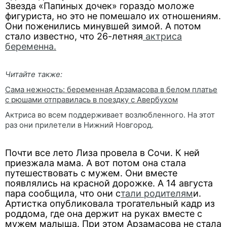
Звезда «Папиных дочек» гораздо моложе
фигуриста, но это не помешало их отношениям.
Они поженились минувшей зимой. А потом
стало известно, что 26-летняя
актриса
беременна.
Читайте также:
Сама нежность: беременная Арзамасова в белом платье
с рюшами отправилась в поездку с Авербухом
Актриса во всем поддерживает возлюбленного. На этот
раз они прилетели в Нижний Новгород.
Почти все лето Лиза провела в Сочи. К ней
приезжала мама. А вот потом она стала
путешествовать с мужем. Они вместе
появлялись на красной дорожке. А 14 августа
пара сообщила, что они с
тали родителям
и.
Артистка опубликовала трогательный кадр из
роддома, где она держит на руках вместе с
мужем малыша. При этом Арзамасова не стала