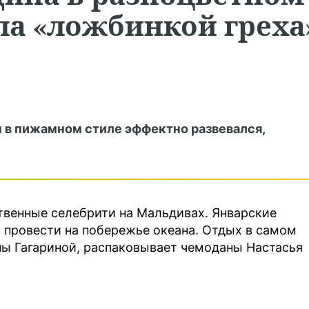
ла «ложбинкой греха
 в пижамном стиле эффектно развевался,
твенные селебрити на Мальдивах. Январские
 провести на побережье океана. Отдых в самом
ны Гагариной, распаковывает чемоданы Настасья