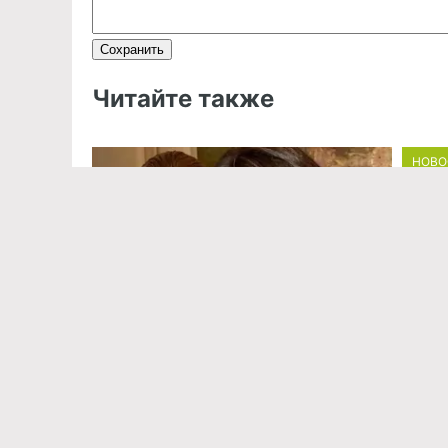
Читайте также
НОВО
Орло
наме
Ольга
о при
жены-
НОВО
«Мно