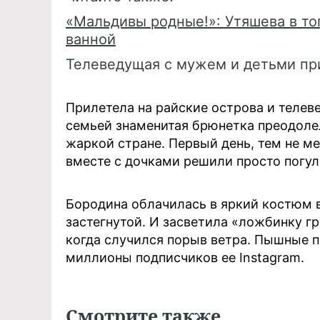
«Мальдивы родные!»: Утяшева в то
ванной
Телеведущая с мужем и детьми при
Прилетела на райские острова и телев
семьей знаменитая брюнетка преодолел
жаркой стране. Первый день, тем не м
вместе с дочками решили просто погул
Бородина облачилась в яркий костюм 
застегнутой. И засветила «ложбинку гре
когда случился порыв ветра. Пышные п
миллионы подписчиков ее Instаgram.
Смотрите также