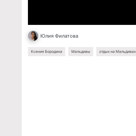
Юлия
Филатова
Ксения Бородина
Мальдивы
отдых на Мальдивах