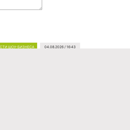
СТИ ШОУ-БИЗНЕСА
04.08.2026 / 16:43
ва вмешалась в скандал с женой Омарова из-за
ков в адрес Бородиной
 Орлова решила высказаться после намеков Курбана Омаров
частности Ксении Бородиной к неприятностям вокруг его
косметолога.
СТИ ШОУ-БИЗНЕСА
04.08.2026 / 16:41
го псевдо-профессионалов развелось»: Орлова