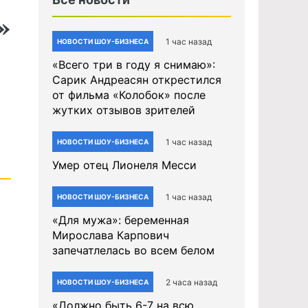
»
1 час назад
НОВОСТИ ШОУ-БИЗНЕСА
«Всего три в году я снимаю»:
Сарик Андреасян открестился
от фильма «Колобок» после
жутких отзывов зрителей
1 час назад
НОВОСТИ ШОУ-БИЗНЕСА
Умер отец Лионеля Месси
1 час назад
НОВОСТИ ШОУ-БИЗНЕСА
«Для мужа»: беременная
Мирослава Карпович
запечатлелась во всем белом
2 часа назад
НОВОСТИ ШОУ-БИЗНЕСА
«Должно быть 6-7 на всю