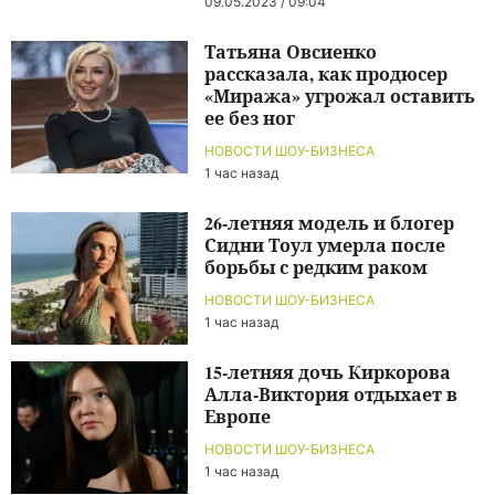
09.05.2023 / 09:04
Татьяна Овсиенко
рассказала, как продюсер
«Миража» угрожал оставить
ее без ног
НОВОСТИ ШОУ-БИЗНЕСА
1 час назад
26-летняя модель и блогер
Сидни Тоул умерла после
борьбы с редким раком
НОВОСТИ ШОУ-БИЗНЕСА
1 час назад
15-летняя дочь Киркорова
Алла-Виктория отдыхает в
Европе
НОВОСТИ ШОУ-БИЗНЕСА
1 час назад