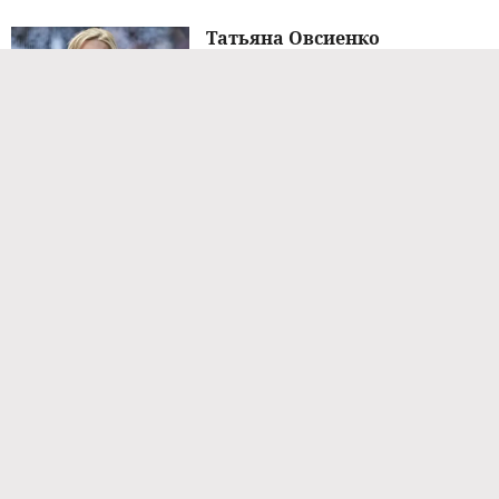
Татьяна Овсиенко
рассказала, как продюсер
«Миража» угрожал оставить
ее без ног
НОВОСТИ ШОУ-БИЗНЕСА
1 час назад
26-летняя модель и блогер
Сидни Тоул умерла после
борьбы с редким раком
НОВОСТИ ШОУ-БИЗНЕСА
1 час назад
15-летняя дочь Киркорова
Алла-Виктория отдыхает в
Европе
НОВОСТИ ШОУ-БИЗНЕСА
1 час назад