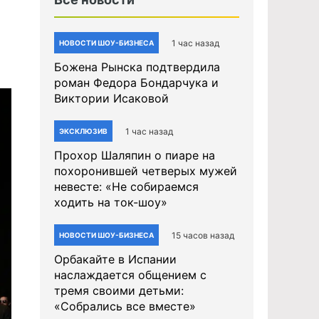
1 час назад
НОВОСТИ ШОУ-БИЗНЕСА
Божена Рынска подтвердила
роман Федора Бондарчука и
Виктории Исаковой
1 час назад
ЭКСКЛЮЗИВ
Прохор Шаляпин о пиаре на
похоронившей четверых мужей
невесте: «Не собираемся
ходить на ток-шоу»
15 часов назад
НОВОСТИ ШОУ-БИЗНЕСА
Орбакайте в Испании
наслаждается общением с
тремя своими детьми:
«Собрались все вместе»