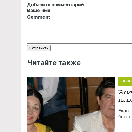
Добавить комментарий
Ваше имя
Comment
Читайте также
НОВО
Жемч
их п
Екате
богот