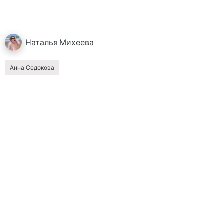
Наталья
Михеева
Анна Седокова