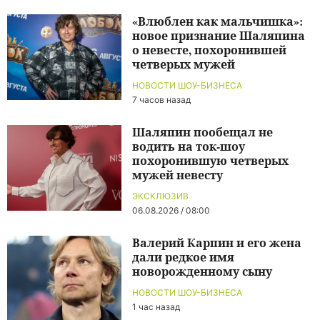
«Влюблен как мальчишка»:
новое признание Шаляпина
о невесте, похоронившей
четверых мужей
НОВОСТИ ШОУ-БИЗНЕСА
7 часов назад
Шаляпин пообещал не
водить на ток-шоу
похоронившую четверых
мужей невесту
ЭКСКЛЮЗИВ
06.08.2026 / 08:00
Валерий Карпин и его жена
дали редкое имя
новорожденному сыну
НОВОСТИ ШОУ-БИЗНЕСА
1 час назад