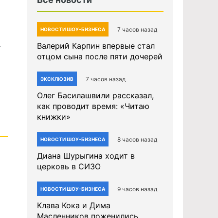
а
7 часов назад
НОВОСТИ ШОУ-БИЗНЕСА
Валерий Карпин впервые стал
отцом сына после пяти дочерей
7 часов назад
ЭКСКЛЮЗИВ
Олег Басилашвили рассказал,
как проводит время: «Читаю
книжки»
8 часов назад
НОВОСТИ ШОУ-БИЗНЕСА
Диана Шурыгина ходит в
церковь в СИЗО
9 часов назад
НОВОСТИ ШОУ-БИЗНЕСА
Клава Кока и Дима
Масленников поженились