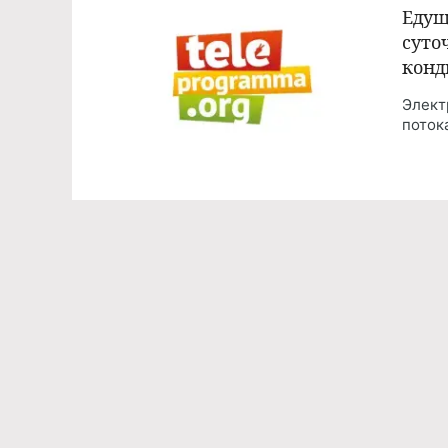
Едущ
суто
конд
Элект
поток
НОВО
Лари
позв
Артис
лестн