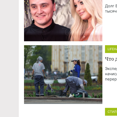
Долг 
тысяч
LIFE
Что 
Экспе
начис
перер
СТИЛ