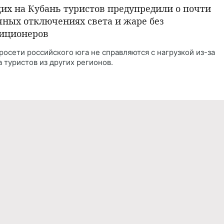
их на Кубань туристов предупредили о почти
чных отключениях света и жаре без
иционеров
росети российского юга не справляются с нагрузкой из-за
а туристов из других регионов.
СТИ
28.05.2026 / 14:40
са Долина подтвердила проблемы с
оночником
тка призналась, что ей приходится много передвигаться по
ицам.