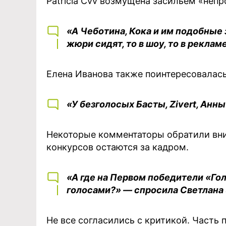
Patricia Cvv возмущена засильем «неп
«А Чеботина, Кока и им подобные з
жюри сидят, то в шоу, то в реклам
Елена Иванова также поинтересовалась
«У безголосых Басты, Zivert, Анн
Некоторые комментаторы обратили вним
конкурсов остаются за кадром.
«А где на Первом победители «Го
голосами?» — спросила Светлана 
Не все согласились с критикой. Часть 