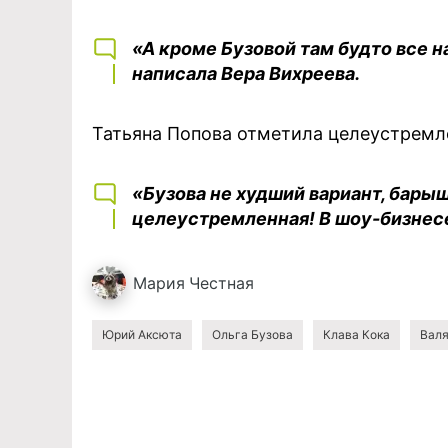
«А кроме Бузовой там будто все н
написала Вера Вихреева.
Татьяна Попова отметила целеустремл
«Бузова не худший вариант, барышн
целеустремленная! В шоу-бизнесе
Мария
Честная
Юрий Аксюта
Ольга Бузова
Клава Кока
Валя