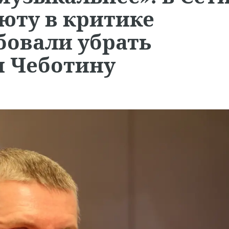
юту в критике
бовали убрать
и Чеботину