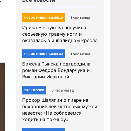
1 час назад
НОВОСТИ ШОУ-БИЗНЕСА
Ирина Безрукова получила
серьезную травму ноги и
оказалась в инвалидном кресле
1 час назад
НОВОСТИ ШОУ-БИЗНЕСА
Божена Рынска подтвердила
роман Федора Бондарчука и
Виктории Исаковой
3 часа назад
ЭКСКЛЮЗИВ
Прохор Шаляпин о пиаре на
похоронившей четверых мужей
невесте: «Не собираемся
ходить на ток-шоу»