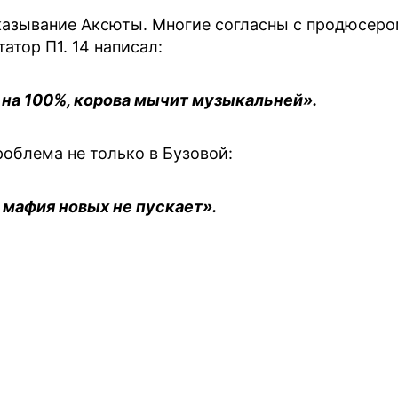
казывание Аксюты. Многие согласны с продюсер
атор П1. 14 написал:
н на 100%, корова мычит музыкальней».
роблема не только в Бузовой:
я мафия новых не пускает».