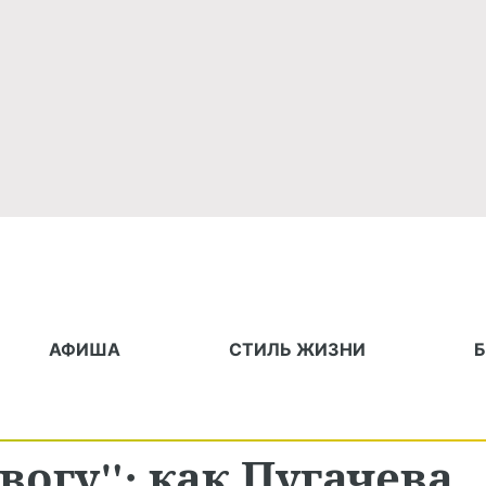
АФИША
СТИЛЬ ЖИЗНИ
огу": как Пугачева