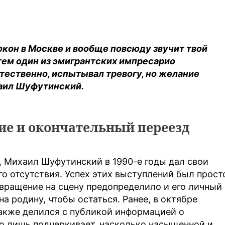
х окон в Москве и вообще повсюду звучит твой
атем один из эмигрантских импресарио
стественно, испытывал тревогу, но желание
аил Шуфутинский.
е и окончательный переезд
 Михаил Шуфутинский в 1990-е годы дал свои
го отсутствия. Успех этих выступлений был прост
вращение на сцену предопределило и его личный
а родину, чтобы остаться. Ранее, в октябре
акже делился с публикой информацией о
о лишь подчеркивает, насколько насыщенной и