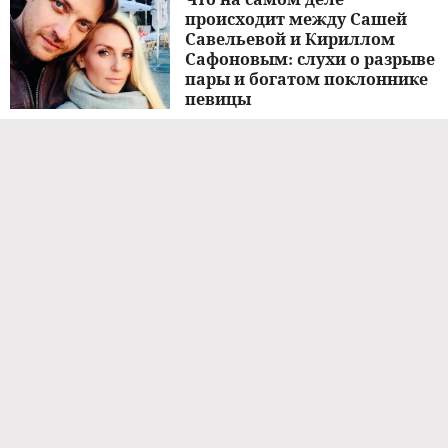
происходит между Сашей
Савельевой и Кириллом
Сафоновым: слухи о разрыве
пары и богатом поклоннике
певицы
ЗВЕЗДЫ
03.08.2026 / 05:10
Нельзя знакомиться с
мужчинами и показывать
украшения: запреты 11 марта
— день Порфирия Позднего
СТИЛЬ ЖИЗНИ
11.03.2026 / 10:41
Нельзя знакомиться с
мужчинами и показывать
украшения: запреты 11 марта
— день Порфирия Позднего
СТИЛЬ ЖИЗНИ