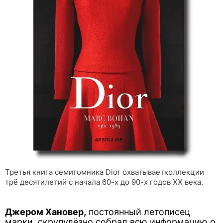
Третья книга семитомника Dior охватываетколлекции
трё десятилетий c начала 60-х до 90-х годов XX века.
Джером Хановер,
постоянный летописец
марки, скрупулёзно собрал всю информацию о