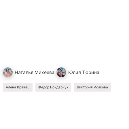
Наталья
Михеева
Юлия
Тюрина
Алена Кравец
Федор Бондарчук
Виктория Исакова