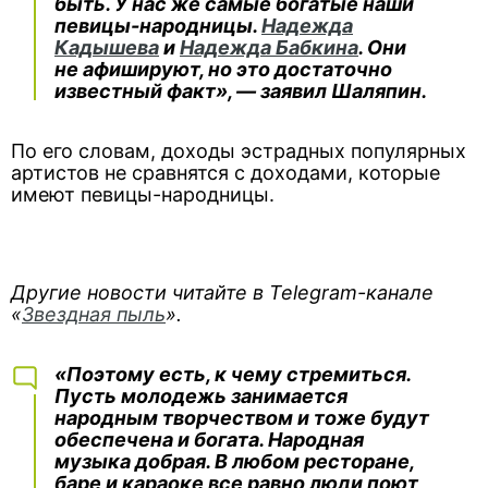
быть. У нас же самые богатые наши
певицы-народницы.
Надежда
Кадышева
и
Надежда Бабкина
. Они
не афишируют, но это достаточно
известный факт», — заявил Шаляпин.
По его словам, доходы эстрадных популярных
артистов не сравнятся с доходами, которые
имеют певицы-народницы.
Другие новости читайте в Telegram-канале
«
Звездная пыль
».
«Поэтому есть, к чему стремиться.
Пусть молодежь занимается
народным творчеством и тоже будут
обеспечена и богата. Народная
музыка добрая. В любом ресторане,
баре и караоке все равно люди поют