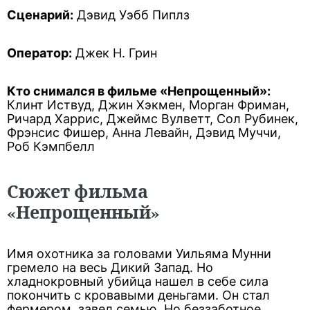
Сценарий:
Дэвид Уэбб Пиплз
Оператор:
Джек Н. Грин
Кто снимался в фильме «Непрощенный»:
Клинт Иствуд, Джин Хэкмен, Морган Фриман,
Ричард Харрис, Джеймс Вулветт, Сол Рубинек,
Фрэнсис Фишер, Анна Левайн, Дэвид Муччи,
Роб Кэмпбелл
Сюжет фильма
«Непрощенный»
Имя охотника за головами Уильяма Мунни
гремело на весь Дикий Запад. Но
хладнокровный убийца нашел в себе сила
покончить с кровавыми деньгами. Он стал
фермером, завел семью. Но беззаботное