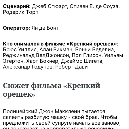
Сценарий:
Джеб Стюарт, Стивен Е. де Соуза,
Родерик Торп
Оператор:
Ян де Бонт
Кто снимался в фильме «Крепкий орешек»:
Брюс Уиллис, Алан Рикман, Бонни Беделиа,
Реджинальд ВелДжонсон, Пол Глисон, Уильям
Этертон, Харт Бокнер, Джеймс Шигета,
Александр Годунов, Роберт Дави
Сюжет фильма «Крепкий
орешек»
Полицейский Джон Макклейн пытается
склеить разбитую чашку - свой брак. Чтобы
предложить своей супруге начать все заново,
он приезжает на корпоративную вечеринку