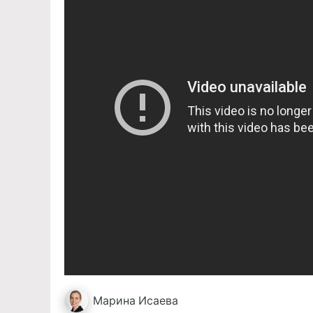
Марина
Исаева