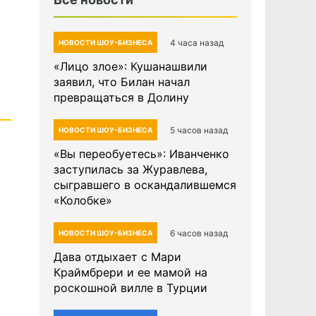
4 часа назад
НОВОСТИ ШОУ-БИЗНЕСА
«Лицо злое»: Кушанашвили
заявил, что Билан начал
превращаться в Долину
5 часов назад
НОВОСТИ ШОУ-БИЗНЕСА
«Вы переобуетесь»: Иванченко
заступилась за Журавлева,
сыгравшего в оскандалившемся
«Колобке»
6 часов назад
НОВОСТИ ШОУ-БИЗНЕСА
Дава отдыхает с Мари
Краймбрери и ее мамой на
роскошной вилле в Турции