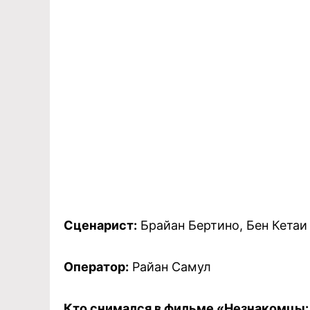
Сценарист:
Брайан Бертино, Бен Кетаи
Оператор:
Райан Самул
Кто снимался в фильме «Незнакомцы: