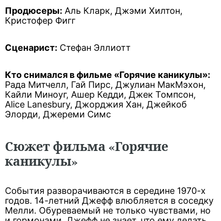
Продюсеры:
Аль Кларк, Джэми Хилтон,
Кристофер Фигг
Сценарист:
Стефан Эллиотт
Кто снимался в фильме «Горячие каникулы»:
Рада Митчелл, Гай Пирс, Джулиан МакМэхон,
Кайли Миноуг, Ашер Кедди, Джек Томпсон,
Alice Lanesbury, Джорджия Хан, Джейкоб
Элорди, Джереми Симс
Сюжет фильма «Горячие
каникулы»
События разворачиваются в середине 1970-х
годов. 14-летний Джефф влюбляется в соседку
Мелли. Обуреваемый не только чувствами, но
и гормонами, Джефф не знает, что ему делать.