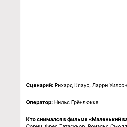
Сценарий:
Рихард Клаус, Ларри Уилсо
Оператор:
Нильс Грёнлюкке
Кто снимался в фильме «Маленький в
Сорич, Фред Татаскьор, Рональд Смолл,