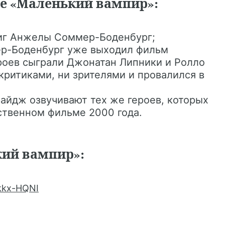
е «Маленький вампир»:
ниг Анжелы Соммер-Боденбург;
ер-Боденбург уже выходил фильм
роев сыграли Джонатан Липники и Ролло
критиками, ни зрителями и провалился в
айдж озвучивают тех же героев, которых
ственном фильме 2000 года.
ий вампир»:
kkx-HQNI