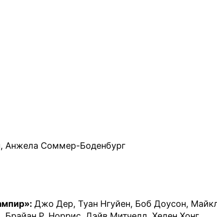
н, Анжела Соммер-Боденбург
ампир»:
Джо Дер, Туан Нгуйен, Боб Доусон, Майк
 Брайан Р. Норрис, Дэйв Митчелл, Хелен Хонг,