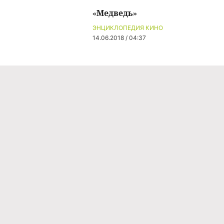
«Медведь»
ЭНЦИКЛОПЕДИЯ КИНО
14.06.2018 / 04:37
Команда проекта
Реклама
Правила обработки персональных данных
Об издании