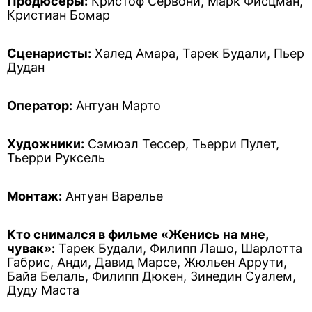
Продюсеры:
Кристоф Сервони, Марк Фисцман,
Кристиан Бомар
Сценаристы:
Халед Амара, Тарек Будали, Пьер
Дудан
Оператор:
Антуан Марто
Художники:
Сэмюэл Тессер, Тьерри Пулет,
Тьерри Руксель
Монтаж:
Антуан Варелье
Кто снимался в фильме «Женись на мне,
чувак»:
Тарек Будали, Филипп Лашо, Шарлотта
Габрис, Анди, Давид Марсе, Жюльен Аррути,
Байа Белаль, Филипп Дюкен, Зинедин Суалем,
Дуду Маста