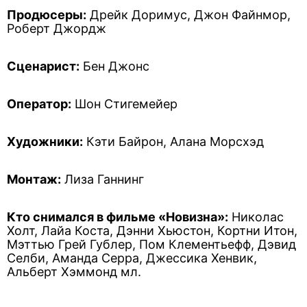
Продюсеры:
Дрейк Доримус, Джон Файнмор,
Роберт Джордж
Сценарист:
Бен Джонс
Оператор:
Шон Стигемейер
Художники:
Кэти Байрон, Алана Морсхэд
Монтаж:
Лиза Ганнинг
Кто снимался в фильме «Новизна»:
Николас
Холт, Лайа Коста, Дэнни Хьюстон, Кортни Итон,
Мэттью Грей Гублер, Пом Клементьефф, Дэвид
Селби, Аманда Серра, Джессика Хенвик,
Альберт Хэммонд мл.