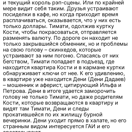
и текущий король рэп-сцены. Или по крайней
мере видит себя таким. Друзья устраивают
посиделки в кафе, но когда приходит время
расплачиваться, оказывается, что у них есть
только доллары. Тимати, одолжив куртку
Кости, чтобы покрасоваться, отправляется
разменять валюту. По дороге он находит не
только закрывшийся обменник, но и проблемы
на свою голову – скинхедов, которые
устраивают за ним погоню. Спасаясь от них
бегством, Тимати попадает в подъезд, где
находится квартира Кости и в кармане куртки
обнаруживает ключи от нее. К его удивлению,
в квартире уже находится Дени (Дени Дадаев)
– мошенник и аферист, цитирующий Ильфа и
Петрова. Дени в итоге удается заморочить
голову не только Тимати, но даже родителям
Кости, которые возвращаются в квартиру и
видят там Тимати, Дени и следы
прокатившейся по их жилищу бурной
вечеринки. Дени уходит прямо в халате, но его
странным видом интересуется ГАИ и его