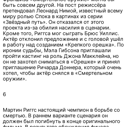
быть совсем другой. На пост режиссёра
претендовал Леонард Нимой, известный всему
миру ролью Спока в картинах из серии
«Звёздный путь». Он отказался от этого
проекта из-за обилия насилия в сценарии.
Кроме того, Риггса мог сыграть Брюс Уиллис.
Актёр отклонил предложение и с головой ушёл
в работу над созданием «Крепкого орешка». По
иронии судьбы, Мэла Гибсона приглашали
пройти кастинг на роль Джона Макклейна, но
он не захотел сниматься в «Орешке» и принял
приглашение Ричарда Доннера, который очень
хотел, чтобы актёр снялся в «Смертельном
оружии».
6
Мартин Риггс настоящий чемпион в борьбе со
смертью. В раннем варианте сценария он
должен был погибнуть в конце оригинального
фильма. В результате обсуждения финала